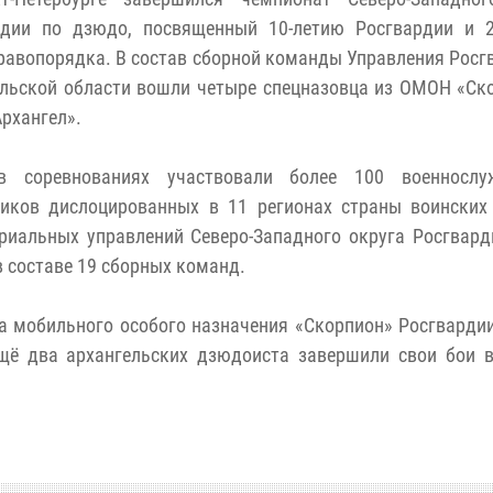
рдии по дзюдо, посвященный 10-летию Росгвардии и 2
равопорядка. В состав сборной команды Управления Росг
льской области вошли четыре спецназовца из ОМОН «Ск
рхангел».
в соревнованиях участвовали более 100 военносл
ников дислоцированных в 11 регионах страны воинских
риальных управлений Северо-Западного округа Росгвард
в составе 19 сборных команд.
да мобильного особого назначения «Скорпион» Росгварди
щё два архангельских дзюдоиста завершили свои бои 