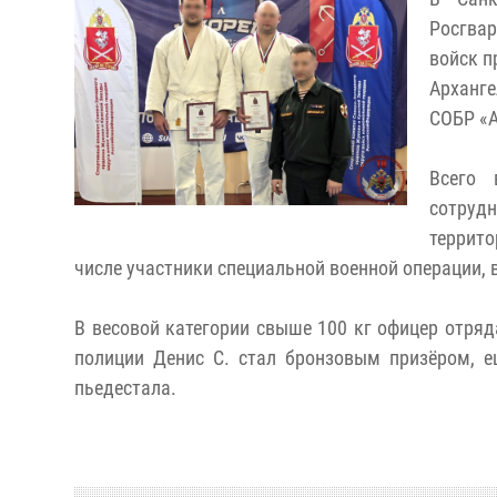
Росгва
войск п
Арханге
СОБР «А
Всего 
сотруд
террито
числе участники специальной военной операции, 
В весовой категории свыше 100 кг офицер отря
полиции Денис С. стал бронзовым призёром, е
пьедестала.