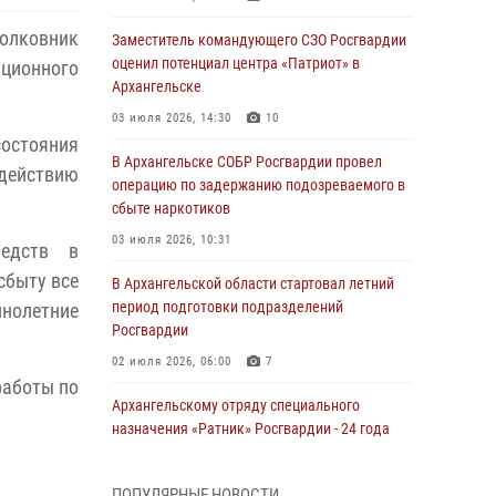
полковник
Заместитель командующего СЗО Росгвардии
оценил потенциал центра «Патриот» в
ационного
Архангельске
03 июля 2026, 14:30
10
состояния
В Архангельске СОБР Росгвардии провел
действию
операцию по задержанию подозреваемого в
сбыте наркотиков
03 июля 2026, 10:31
редств в
сбыту все
В Архангельской области стартовал летний
период подготовки подразделений
ннолетние
Росгвардии
02 июля 2026, 06:00
7
работы по
Архангельскому отряду специального
назначения «Ратник» Росгвардии - 24 года
01 июля 2026, 09:00
16
ПОПУЛЯРНЫЕ НОВОСТИ