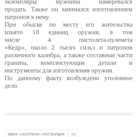
э
к
зе
м
пляры
мужчина намеревался
продать
.
Также он занимался изготовл
е
нием
п
а
тронов к нему
.
При обыске по месту его жительства
изъято
18
единиц оружия
,
в том
числе
4
пистолета
-
пулемета
«Кедр»
,
около
2
тысяч гильз и патронов
различного к
а
либра
,
а также составные част
и
гранаты
,
комплектующие детали и
инстр
у
менты для изготовления оружия
.
По данному факту возбуждено уголовное
дело
.
ОМОН «СКОРПИОН» РОСГВАРДИИ
428