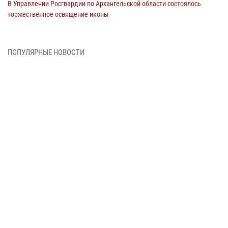
В Управлении Росгвардии по Архангельской области состоялось
торжественное освящение иконы
01 июля 2026, 06:00
11
1
Военнослужащие по призыву из Архангельской области приняли
ПОПУЛЯРНЫЕ НОВОСТИ
военную присягу в столице Республики Коми
30 июня 2026, 06:00
4
Спецназовцы Росгвардии из Архангельска и Мурманска сдали
экзамен на право ношения крапового берета
29 июня 2026, 08:20
6
Новодвинские росгвардейцы задержали местного жителя,
незаконно проникшего на охраняемый объект ТЭК
28 июня 2026, 12:30
1
В Архангельске начались испытания за право ношения крапового
берета Росгвардии
24 июня 2026, 15:00
17