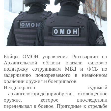
Бойцы ОМОН управления Росгвардии по
Архангельской области оказали с
и
ловую
поддержку
сотрудникам
МВД
и ФСБ по
задержанию под
о
зреваемого в н
е
з
а
ко
н
ном
хранении оружия и боеприпасов
.
Н
еоднократно судимый
архангелогор
о
дец
приобретал охолощенное
ор
у
жие
,
которое впоследствии
переделывал
в
боевое
.
Пригодные к стрельбе