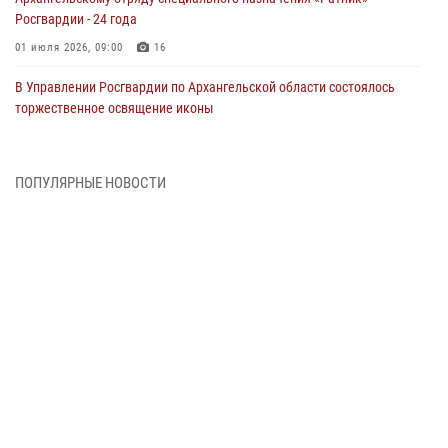
Росгвардии - 24 года
01 июля 2026, 09:00
16
В Управлении Росгвардии по Архангельской области состоялось
торжественное освящение иконы
01 июля 2026, 06:00
11
1
Военнослужащие по призыву из Архангельской области приняли
ПОПУЛЯРНЫЕ НОВОСТИ
военную присягу в столице Республики Коми
30 июня 2026, 06:00
4
Спецназовцы Росгвардии из Архангельска и Мурманска сдали
экзамен на право ношения крапового берета
29 июня 2026, 08:20
6
Новодвинские росгвардейцы задержали местного жителя,
незаконно проникшего на охраняемый объект ТЭК
28 июня 2026, 12:30
1
В Архангельске начались испытания за право ношения крапового