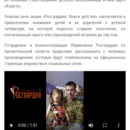
из любимых стихотворений детской писательницы Агнии Барто
«Я расту».
Главная цель акции «Росгвардия. Книги детства» заключается в
привлечении внимания детей и их родителей к детской
литературе, на которой выросло старшее поколение, но
поучительный смысл этих произведений актуален до сих пор.
Сотрудники и военнослужащие Управления Росгвардии по
Архангельской области продолжат рассказывать о любимых
произведениях, которые будут опубликованы на официальных
страницах ведомства в социальных сетях.