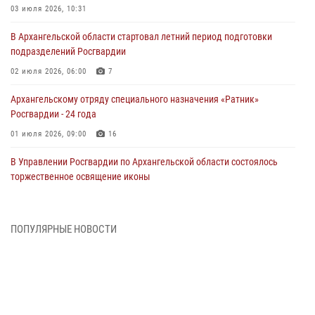
03 июля 2026, 10:31
В Архангельской области стартовал летний период подготовки
подразделений Росгвардии
02 июля 2026, 06:00
7
Архангельскому отряду специального назначения «Ратник»
Росгвардии - 24 года
01 июля 2026, 09:00
16
В Управлении Росгвардии по Архангельской области состоялось
торжественное освящение иконы
01 июля 2026, 06:00
11
1
Военнослужащие по призыву из Архангельской области приняли
ПОПУЛЯРНЫЕ НОВОСТИ
военную присягу в столице Республики Коми
30 июня 2026, 06:00
4
Спецназовцы Росгвардии из Архангельска и Мурманска сдали
экзамен на право ношения крапового берета