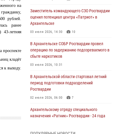
оженного на
Заместитель командующего СЗО Росгвардии
 гражданку,
оценил потенциал центра «Патриот» в
00 рублей.
Архангельске
лась ранее
 43-летняя
03 июля 2026, 14:30
10
В Архангельске СОБР Росгвардии провел
операцию по задержанию подозреваемого в
на проспекте
сбыте наркотиков
льниц кладёт
03 июля 2026, 10:31
я к выходу.
В Архангельской области стартовал летний
период подготовки подразделений
Росгвардии
02 июля 2026, 06:00
7
Архангельскому отряду специального
назначения «Ратник» Росгвардии - 24 года
01 июля 2026, 09:00
16
ПОПУЛЯРНЫЕ НОВОСТИ