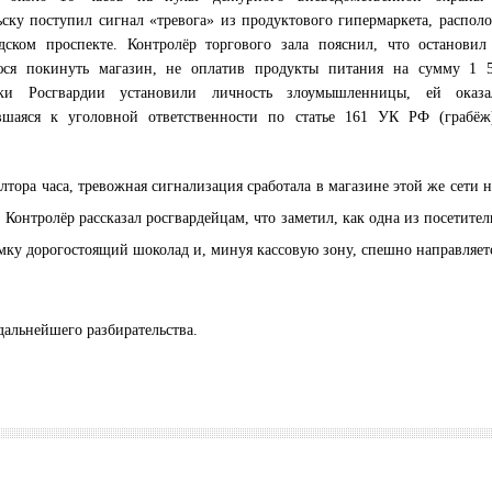
ску поступил сигнал «тревога» из продуктового гипермаркета, распол
дском проспекте. Контролёр торгового зала пояснил, что остановил
ся покинуть магазин, не оплатив продукты питания на сумму 1 5
ики Росгвардии установили личность злоумышленницы, ей оказа
вшаяся к уголовной ответственности по статье 161 УК РФ (грабёж)
лтора часа, тревожная сигнализация сработала в магазине этой же сети 
 Контролёр рассказал росгвардейцам, что заметил, как одна из посетите
мку дорогостоящий шоколад и, минуя кассовую зону, спешно направляетс
альнейшего разбирательства.