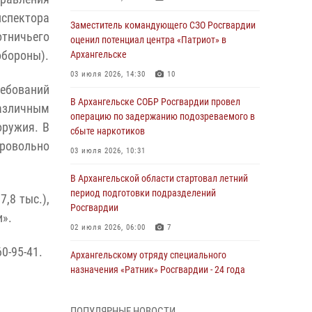
нспектора
Заместитель командующего СЗО Росгвардии
тничьего
оценил потенциал центра «Патриот» в
обороны).
Архангельске
03 июля 2026, 14:30
10
ебований
В Архангельске СОБР Росгвардии провел
азличным
операцию по задержанию подозреваемого в
оружия. В
сбыте наркотиков
ровольно
03 июля 2026, 10:31
В Архангельской области стартовал летний
период подготовки подразделений
,8 тыс.),
Росгвардии
и».
02 июля 2026, 06:00
7
0-95-41.
Архангельскому отряду специального
назначения «Ратник» Росгвардии - 24 года
01 июля 2026, 09:00
16
ПОПУЛЯРНЫЕ НОВОСТИ