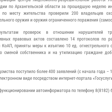
рдии по Архангельской области за прошедшую неделю и
 по месту жительства проверили 200 владельцев охо
ельного оружия и оружия ограниченного поражения (само
ультатам проверок в отношении нарушителей тр
ивных правовых актов составлено 14 протоколов по р
 КоАП, приняты меры к изъятию 10 ед. огнестрельного 
со сменой собственника и на утилизацию граждане доб
мства поступило более 400 заявлений (с начала года – 17
электронном виде посредством интернет-портала «Госуслуг
функционировании автоинформатора по телефону 8(8182) 6