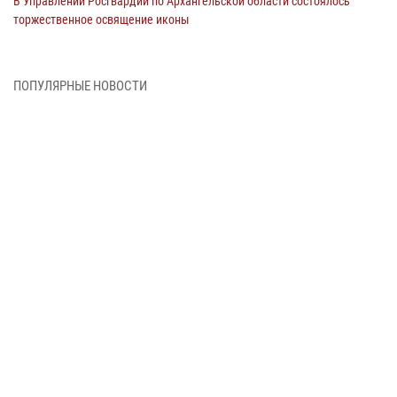
В Управлении Росгвардии по Архангельской области состоялось
торжественное освящение иконы
01 июля 2026, 06:00
11
1
Военнослужащие по призыву из Архангельской области приняли
ПОПУЛЯРНЫЕ НОВОСТИ
военную присягу в столице Республики Коми
30 июня 2026, 06:00
4
Спецназовцы Росгвардии из Архангельска и Мурманска сдали
экзамен на право ношения крапового берета
29 июня 2026, 08:20
6
Новодвинские росгвардейцы задержали местного жителя,
незаконно проникшего на охраняемый объект ТЭК
28 июня 2026, 12:30
1
В Архангельске начались испытания за право ношения крапового
берета Росгвардии
24 июня 2026, 15:00
17