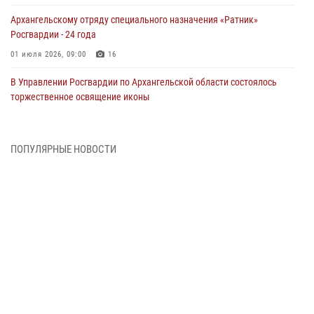
Архангельскому отряду специального назначения «Ратник»
Росгвардии - 24 года
01 июля 2026, 09:00
16
В Управлении Росгвардии по Архангельской области состоялось
торжественное освящение иконы
01 июля 2026, 06:00
11
1
Военнослужащие по призыву из Архангельской области приняли
ПОПУЛЯРНЫЕ НОВОСТИ
военную присягу в столице Республики Коми
30 июня 2026, 06:00
4
Спецназовцы Росгвардии из Архангельска и Мурманска сдали
экзамен на право ношения крапового берета
29 июня 2026, 08:20
6
Новодвинские росгвардейцы задержали местного жителя,
незаконно проникшего на охраняемый объект ТЭК
28 июня 2026, 12:30
1