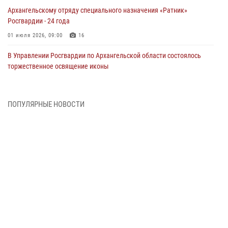
Архангельскому отряду специального назначения «Ратник»
Росгвардии - 24 года
01 июля 2026, 09:00
16
В Управлении Росгвардии по Архангельской области состоялось
торжественное освящение иконы
01 июля 2026, 06:00
11
1
Военнослужащие по призыву из Архангельской области приняли
ПОПУЛЯРНЫЕ НОВОСТИ
военную присягу в столице Республики Коми
30 июня 2026, 06:00
4
Спецназовцы Росгвардии из Архангельска и Мурманска сдали
экзамен на право ношения крапового берета
29 июня 2026, 08:20
6
Новодвинские росгвардейцы задержали местного жителя,
незаконно проникшего на охраняемый объект ТЭК
28 июня 2026, 12:30
1