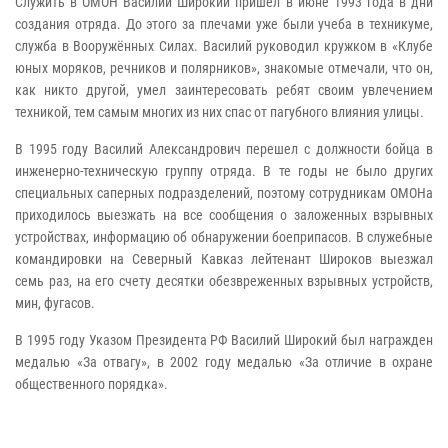
Служить в ОМОН Василий Широкий пришел в июне 1993 года в дни
создания отряда. До этого за плечами уже были учеба в техникуме,
служба в Вооружённых Силах. Василий руководил кружком в «Клубе
юных моряков, речников и полярников», знакомые отмечали, что он,
как никто другой, умел заинтересовать ребят своим увлечением
техникой, тем самым многих из них спас от пагубного влияния улицы.
В 1995 году Василий Александрович перешел с должности бойца в
инженерно-техническую группу отряда. В те годы не было других
специальных саперных подразделений, поэтому сотрудникам ОМОНа
приходилось выезжать на все сообщения о заложенных взрывных
устройствах, информацию об обнаружении боеприпасов. В служебные
командировки на Северный Кавказ лейтенант Широков выезжал
семь раз, на его счету десятки обезвреженных взрывных устройств,
мин, фугасов.
В 1995 году Указом Президента РФ Василий Широкий был награжден
медалью «За отвагу», в 2002 году медалью «За отличие в охране
общественного порядка».