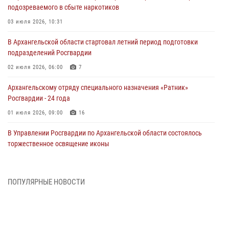
подозреваемого в сбыте наркотиков
03 июля 2026, 10:31
В Архангельской области стартовал летний период подготовки
подразделений Росгвардии
02 июля 2026, 06:00
7
Архангельскому отряду специального назначения «Ратник»
Росгвардии - 24 года
01 июля 2026, 09:00
16
В Управлении Росгвардии по Архангельской области состоялось
торжественное освящение иконы
01 июля 2026, 06:00
11
1
Военнослужащие по призыву из Архангельской области приняли
ПОПУЛЯРНЫЕ НОВОСТИ
военную присягу в столице Республики Коми
30 июня 2026, 06:00
4
Спецназовцы Росгвардии из Архангельска и Мурманска сдали