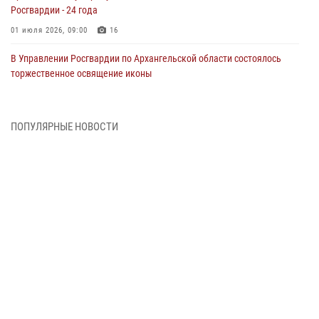
Росгвардии - 24 года
01 июля 2026, 09:00
16
В Управлении Росгвардии по Архангельской области состоялось
торжественное освящение иконы
01 июля 2026, 06:00
11
1
Военнослужащие по призыву из Архангельской области приняли
ПОПУЛЯРНЫЕ НОВОСТИ
военную присягу в столице Республики Коми
30 июня 2026, 06:00
4
Спецназовцы Росгвардии из Архангельска и Мурманска сдали
экзамен на право ношения крапового берета
29 июня 2026, 08:20
6
Новодвинские росгвардейцы задержали местного жителя,
незаконно проникшего на охраняемый объект ТЭК
28 июня 2026, 12:30
1
В Архангельске начались испытания за право ношения крапового