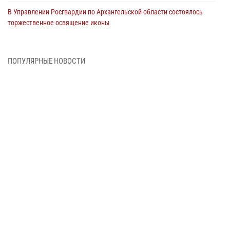
В Управлении Росгвардии по Архангельской области состоялось
торжественное освящение иконы
01 июля 2026, 06:00
11
1
Военнослужащие по призыву из Архангельской области приняли
ПОПУЛЯРНЫЕ НОВОСТИ
военную присягу в столице Республики Коми
30 июня 2026, 06:00
4
Спецназовцы Росгвардии из Архангельска и Мурманска сдали
экзамен на право ношения крапового берета
29 июня 2026, 08:20
6
Новодвинские росгвардейцы задержали местного жителя,
незаконно проникшего на охраняемый объект ТЭК
28 июня 2026, 12:30
1
В Архангельске начались испытания за право ношения крапового
берета Росгвардии
24 июня 2026, 15:00
17