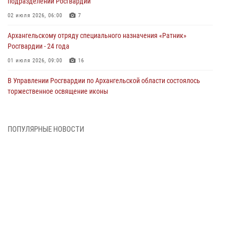
подразделений Росгвардии
02 июля 2026, 06:00
7
Архангельскому отряду специального назначения «Ратник»
Росгвардии - 24 года
01 июля 2026, 09:00
16
В Управлении Росгвардии по Архангельской области состоялось
торжественное освящение иконы
01 июля 2026, 06:00
11
1
Военнослужащие по призыву из Архангельской области приняли
ПОПУЛЯРНЫЕ НОВОСТИ
военную присягу в столице Республики Коми
30 июня 2026, 06:00
4
Спецназовцы Росгвардии из Архангельска и Мурманска сдали
экзамен на право ношения крапового берета
29 июня 2026, 08:20
6
Новодвинские росгвардейцы задержали местного жителя,
незаконно проникшего на охраняемый объект ТЭК