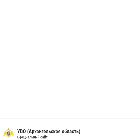
28 июня 2026, 12:30
1
В Архангельске начались испытания за право ношения крапового
берета Росгвардии
24 июня 2026, 15:00
17
УВО (Архангельская область)
Официальный сайт