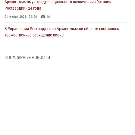
Архангельскому отряду специального назначения «Ратник»
Росгвардии - 24 года
01 июля 2026, 09:00
16
В Управлении Росгвардии по Архангельской области состоялось
торжественное освящение иконы
01 июля 2026, 06:00
11
1
Военнослужащие по призыву из Архангельской области приняли
ПОПУЛЯРНЫЕ НОВОСТИ
военную присягу в столице Республики Коми
30 июня 2026, 06:00
4
Спецназовцы Росгвардии из Архангельска и Мурманска сдали
экзамен на право ношения крапового берета
29 июня 2026, 08:20
6
Новодвинские росгвардейцы задержали местного жителя,
незаконно проникшего на охраняемый объект ТЭК
28 июня 2026, 12:30
1