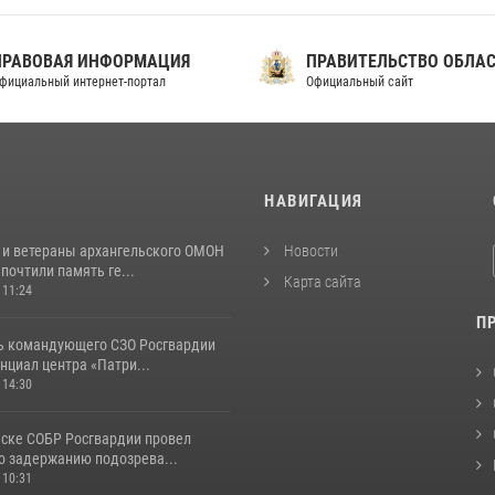
ПРАВОВАЯ ИНФОРМАЦИЯ
ПРАВИТЕЛЬСТВО ОБЛА
фициальный интернет-портал
Официальный сайт
И
НАВИГАЦИЯ
 и ветераны архангельского ОМОН
Новости
почтили память ге...
Карта сайта
 11:24
П
ь командующего СЗО Росгвардии
нциал центра «Патри...
 14:30
ьске СОБР Росгвардии провел
о задержанию подозрева...
 10:31