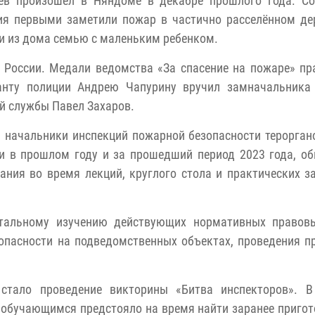
аев произошел в Няндоме в декабре прошлого года. Со
ия первыми заметили пожар в частично расселённом д
и из дома семью с маленьким ребенком.
 России. Медали ведомства «За спасение на пожаре» п
нту полиции Андрею Чапурину вручил замначальника 
й службы Павел Захаров.
й, начальники инспекций пожарной безопасности терорган
и в прошлом году и за прошедший период 2023 года, о
ния во время лекций, круглого стола и практических з
етальному изучению действующих нормативных правовы
опасности на подведомственных объектах, проведения п
стало проведение викторины «Битва инспекторов». В
 обучающимся предстояло на время найти заранее приго