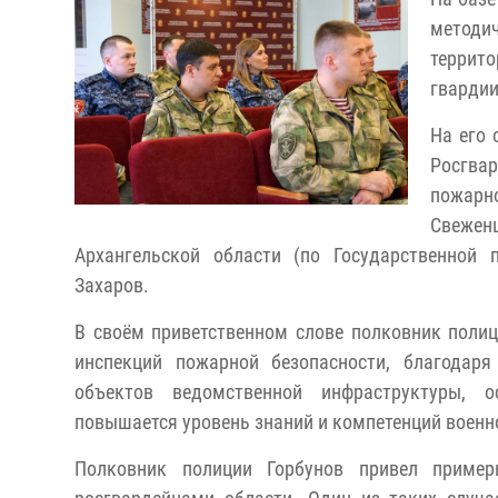
методи
террит
гвардии
На его 
Росгва
пожарн
Свеженц
Архангельской области (по Государственной
Захаров.
В своём приветственном слове полковник поли
инспекций пожарной безопасности, благодар
объектов ведомственной инфраструктуры, о
повышается уровень знаний и компетенций воен
Полковник полиции Горбунов привел пример