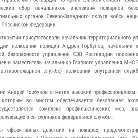
ческий сбор начальников инспекций пожарной безо
ориальных органов Северо-Западного округа войск нац
 Российской Федерации.
открытии присутствовали начальник территориального у
рдии полковник полиции Андрей Горбунов, начальник и
ой безопасности управления СЗО Росгвардии полковни
ев и заместитель начальника Главного управления МЧС 
 противопожарной службе) полковник внутренней служ
ции Андрей Горбунов отметил высокий профессионализм
я которым во многом обеспечивается безопасная эксп
существляется комплекс профилактических мер, зна
нослужащих и сотрудников федеральной службы.
ы эффективных действий на пожарах, продемонстри