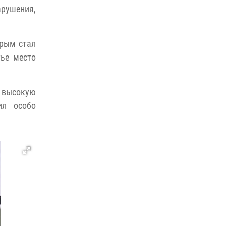
арушения,
ношения крапового берета Росгвардии
24 июня 2026, 15:00
17
орым стал
тье место
 высокую
ил особо