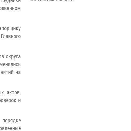
трудники
В Управлении Росгвардии по Архангельской
еревянном
области состоялось торжественное
освящение иконы
01 июля 2026, 06:00
11
1
рапорщику
Военнослужащие по призыву из
Главного
Архангельской области приняли военную
присягу в столице Республики Коми
30 июня 2026, 06:00
4
ов округа
бменялись
Спецназовцы Росгвардии из Архангельска и
анятий на
Мурманска сдали экзамен на право ношения
крапового берета
29 июня 2026, 08:20
6
х актов,
Новодвинские росгвардейцы задержали
роверок и
местного жителя, незаконно проникшего на
охраняемый объект ТЭК
 порядке
28 июня 2026, 12:30
1
товленные
В Архангельске начались испытания за право