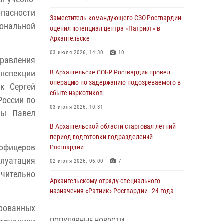
пасности
Заместитель командующего СЗО Росгвардии
иональной
оценил потенциал центра «Патриот» в
Архангельске
03 июля 2026, 14:30
10
правления
нспекции
В Архангельске СОБР Росгвардии провел
операцию по задержанию подозреваемого в
к Сергей
сбыте наркотиков
России по
03 июля 2026, 10:31
бы Павел
В Архангельской области стартовал летний
период подготовки подразделений
 офицеров
Росгвардии
луатация
02 июля 2026, 06:00
7
чительно
Архангельскому отряду специального
назначения «Ратник» Росгвардии - 24 года
01 июля 2026, 09:00
16
рованных
ПОПУЛЯРНЫЕ НОВОСТИ