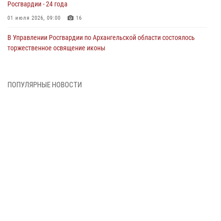
Росгвардии - 24 года
01 июля 2026, 09:00
16
В Управлении Росгвардии по Архангельской области состоялось
торжественное освящение иконы
01 июля 2026, 06:00
11
1
Военнослужащие по призыву из Архангельской области приняли
ПОПУЛЯРНЫЕ НОВОСТИ
военную присягу в столице Республики Коми
30 июня 2026, 06:00
4
Спецназовцы Росгвардии из Архангельска и Мурманска сдали
экзамен на право ношения крапового берета
29 июня 2026, 08:20
6
Новодвинские росгвардейцы задержали местного жителя,
незаконно проникшего на охраняемый объект ТЭК
28 июня 2026, 12:30
1
В Архангельске начались испытания за право ношения крапового