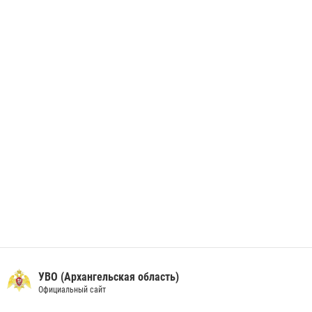
28 июня 2026, 12:30
1
В Архангельске начались испытания за право ношения крапового
берета Росгвардии
24 июня 2026, 15:00
17
УВО (Архангельская область)
Официальный сайт