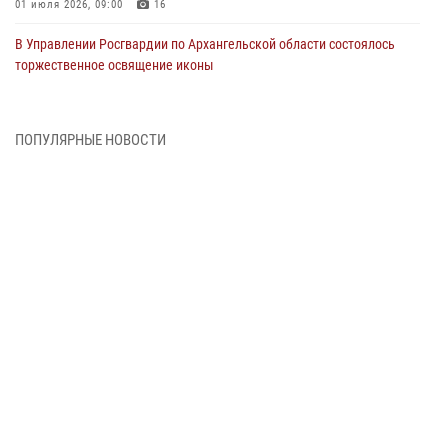
01 июля 2026, 09:00
16
В Управлении Росгвардии по Архангельской области состоялось
торжественное освящение иконы
01 июля 2026, 06:00
11
1
Военнослужащие по призыву из Архангельской области приняли
ПОПУЛЯРНЫЕ НОВОСТИ
военную присягу в столице Республики Коми
30 июня 2026, 06:00
4
Спецназовцы Росгвардии из Архангельска и Мурманска сдали
экзамен на право ношения крапового берета
29 июня 2026, 08:20
6
Новодвинские росгвардейцы задержали местного жителя,
незаконно проникшего на охраняемый объект ТЭК
28 июня 2026, 12:30
1
В Архангельске начались испытания за право ношения крапового
берета Росгвардии