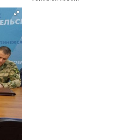
В Управлении Росгвардии по Архангельской
области состоялось торжественное
освящение иконы
01 июля 2026, 06:00
11
1
Военнослужащие по призыву из
Архангельской области приняли военную
присягу в столице Республики Коми
30 июня 2026, 06:00
4
Спецназовцы Росгвардии из Архангельска и
Мурманска сдали экзамен на право ношения
крапового берета
29 июня 2026, 08:20
6
Новодвинские росгвардейцы задержали
местного жителя, незаконно проникшего на
охраняемый объект ТЭК
28 июня 2026, 12:30
1
В Архангельске начались испытания за право