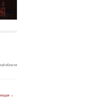
ношения крапового берета Росгвардии
24 июня 2026, 15:00
17
кой области
ующая →