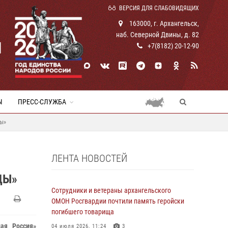
ВЕРСИЯ ДЛЯ СЛАБОВИДЯЩИХ
163000, г. Архангельск,
наб. Северной Двины, д. 82
И
+7(8182) 20-12-90
Ы
ПРЕСС-СЛУЖБА
ды»
ЛЕНТА НОВОСТЕЙ
ДЫ»
Сотрудники и ветераны архангельского
ОМОН Росгвардии почтили память геройски
погибшего товарища
ная Россия»
04 июля 2026, 11:24
3