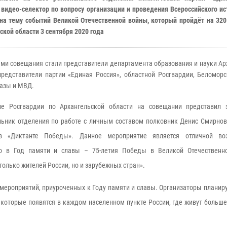
 видео-селектор по вопросу организации и проведения Всероссийского ис
на тему событий Великой Отечественной войны, который пройдёт на 32
ской области 3 сентября 2020 года
ми совещания стали представители департамента образования и науки Ар
представители партии «Единая Россия», областной Росгвардии, Беломорс
азы и МВД.
ие Росгвардии по Архангельской области на совещании представил 
льник отделения по работе с личным составом полковник Денис Смирно
в «Диктанте Победы». Данное мероприятие является отличной во
то в Год памяти и славы – 75-летия Победы в Великой Отечественн
олько жителей России, но и зарубежных стран».
мероприятий, приуроченных к Году памяти и славы. Организаторы планир
которые появятся в каждом населенном пункте России, где живут больше