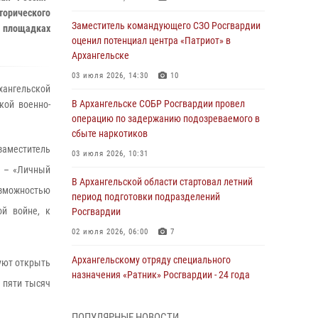
торического
Заместитель командующего СЗО Росгвардии
0 площадках
оценил потенциал центра «Патриот» в
Архангельске
03 июля 2026, 14:30
10
хангельской
В Архангельске СОБР Росгвардии провел
кой военно-
операцию по задержанию подозреваемого в
сбыте наркотиков
заместитель
03 июля 2026, 10:31
в – «Личный
В Архангельской области стартовал летний
зможностью
период подготовки подразделений
ой войне, к
Росгвардии
02 июля 2026, 06:00
7
Архангельскому отряду специального
уют открыть
назначения «Ратник» Росгвардии - 24 года
 пяти тысяч
01 июля 2026, 09:00
16
ПОПУЛЯРНЫЕ НОВОСТИ